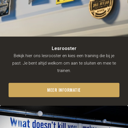
Ontmoet de trainers
MMA
Lesrooster
Gratis proeflessen
Fitness
Lesrooster
Gymleco
Rogue Fitness
Nautilus
Lesrooster
Voor personal
Bekijk hier ons lesrooster en kies een training die bij je
trainers
past. Je bent altijd welkom om aan te sluiten en mee te
Over ons
trainen.
Tarieven
Impressie
Lesrooster
MEER INFORMATIE
NL