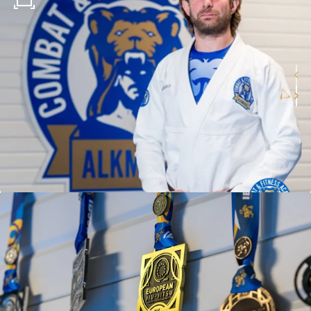
BJJ
Lesrooster
Gratis proeflessen
BJJ voor volwassenen (vanaf
16 jaar)
Junior Combat System (8-14
jaar)