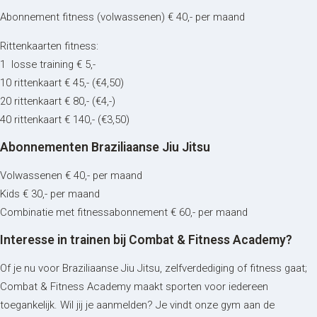
Abonnement fitness (volwassenen) € 40,- per maand
Rittenkaarten fitness:
1 losse training € 5,-
10 rittenkaart € 45,- (€4,50)
20 rittenkaart € 80,- (€4,-)
40 rittenkaart € 140,- (€3,50)
Abonnementen Braziliaanse Jiu Jitsu
Volwassenen € 40,- per maand
Kids € 30,- per maand
Combinatie met fitnessabonnement € 60,- per maand
Interesse in trainen bij Combat & Fitness Academy?
BJJ
Of je nu voor Braziliaanse Jiu Jitsu, zelfverdediging of fitness gaat;
Lesrooster
Gratis proeflessen
Combat & Fitness Academy maakt sporten voor iedereen
BJJ voor volwassenen (vanaf
toegankelijk. Wil jij je aanmelden? Je vindt onze gym aan de
16 jaar)