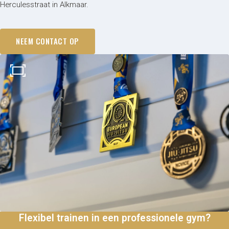
Junior Combat System (8-14
Herculesstraat in Alkmaar.
jaar)
Ontmoet de trainers
MMA
NEEM CONTACT OP
Lesrooster
Gratis proeflessen
Fitness
Lesrooster
Gymleco
Rogue Fitness
Nautilus
Voor personal
trainers
Over ons
Tarieven
Impressie
Lesrooster
NL
Flexibel trainen in een professionele gym?