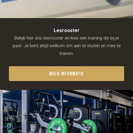
Lesrooster
Bekijk hier ons lesrooster en kies een training die bij je
BJJ
past. Je bent altijd welkom om aan te sluiten en mee te
Lesrooster
trainen.
Gratis proeflessen
BJJ voor volwassenen (vanaf
16 jaar)
Junior Combat System (8-14
MEER INFORMATIE
jaar)
Ontmoet de trainers
MMA
Lesrooster
Gratis proeflessen
Fitness
Lesrooster
Gymleco
Rogue Fitness
Nautilus