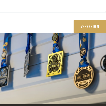
Gratis proeflessen
BJJ voor volwassenen (vanaf
16 jaar)
Junior Combat System (8-14
jaar)
Ontmoet de trainers
VERZENDEN
MMA
Lesrooster
Gratis proeflessen
Fitness
Lesrooster
Gymleco
Rogue Fitness
Nautilus
Voor personal
trainers
Over ons
Tarieven
Impressie
Lesrooster