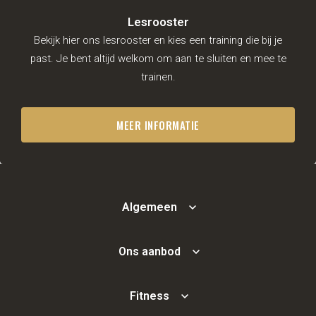
NL
Lesrooster
Bekijk hier ons lesrooster en kies een training die bij je
past. Je bent altijd welkom om aan te sluiten en mee te
trainen.
MEER INFORMATIE
Algemeen
Ons aanbod
Fitness